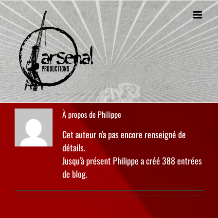
Passer
au
contenu
À propos de
Philippe
Cet auteur n'a pas encore renseigné de
détails.
Jusqu'à présent Philippe a créé 388 entrées
de blog.