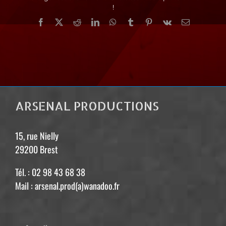
!
Facebook
X
Reddit
LinkedIn
WhatsApp
Tumblr
Pinterest
Vk
Email
ARSENAL PRODUCTIONS
15, rue Nielly
29200 Brest
Tél. : 02 98 43 68 38
Mail : arsenal.prod(a)wanadoo.fr