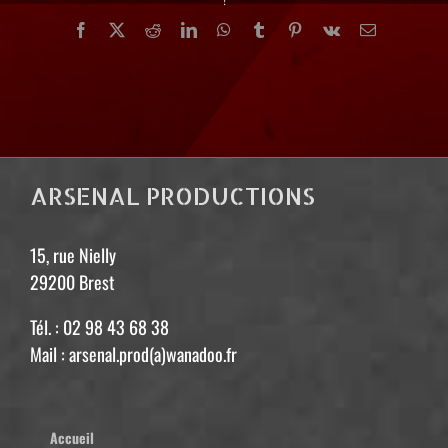
!
Facebook
X
Reddit
LinkedIn
WhatsApp
Tumblr
Pinterest
Vk
Email
ARSENAL PRODUCTIONS
15, rue Nielly
29200 Brest
Tél. : 02 98 43 68 38
Mail : arsenal.prod(a)wanadoo.fr
Accueil