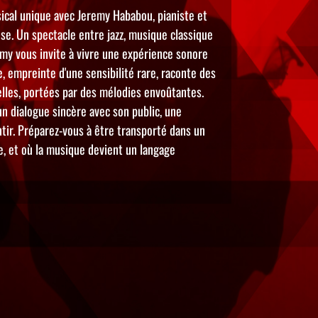
ical unique avec Jeremy Hababou, pianiste et
se. Un spectacle entre jazz, musique classique
remy vous invite à vivre une expérience sonore
 empreinte d'une sensibilité rare, raconte des
elles, portées par des mélodies envoûtantes.
n dialogue sincère avec son public, une
entir. Préparez-vous à être transporté dans un
e, et où la musique devient un langage