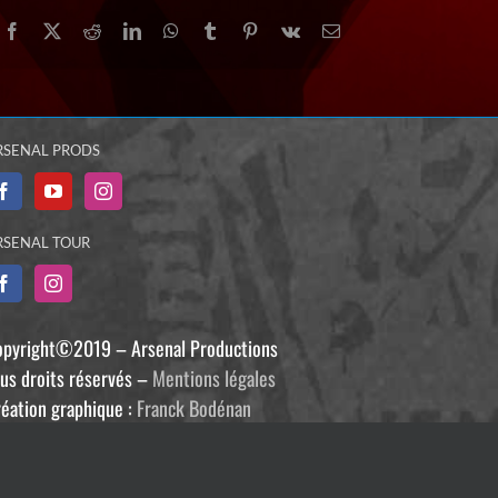
Facebook
X
Reddit
LinkedIn
WhatsApp
Tumblr
Pinterest
Vk
Email
RSENAL PRODS
RSENAL TOUR
opyright©2019 – Arsenal Productions
us droits réservés –
Mentions légales
éation graphique :
Franck Bodénan
éveloppement :
Philippe Guiziou