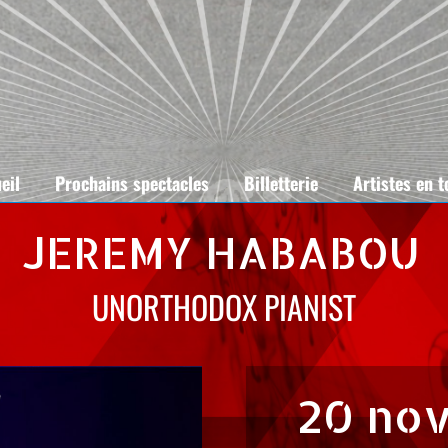
eil
Prochains spectacles
Billetterie
Artistes en 
JEREMY HABABOU
UNORTHODOX PIANIST
20 no