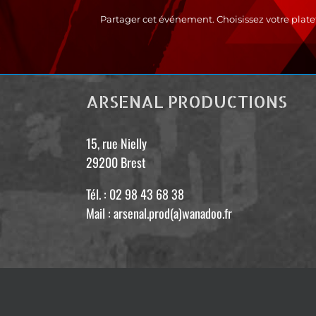
Partager cet événement. Choisissez votre plate
ARSENAL PRODUCTIONS
15, rue Nielly
29200 Brest
Tél. : 02 98 43 68 38
Mail : arsenal.prod(a)wanadoo.fr
/* Omit closing PHP tag to avoid "Headers already sent" issues. */