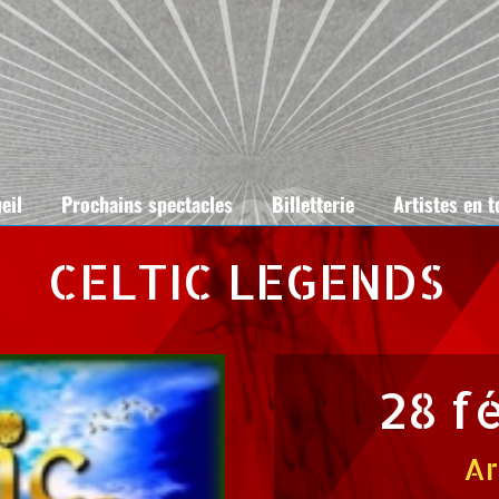
eil
Prochains spectacles
Billetterie
Artistes en 
CELTIC LEGENDS
28 f
Ar