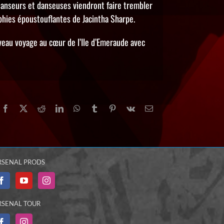
danseurs et danseuses viendront faire trembler
phies époustouflantes de Jacintha Sharpe.
veau voyage au cœur de l’Ile d’Emeraude avec
Facebook
X
Reddit
LinkedIn
WhatsApp
Tumblr
Pinterest
Vk
Email
RSENAL PRODS
RSENAL TOUR