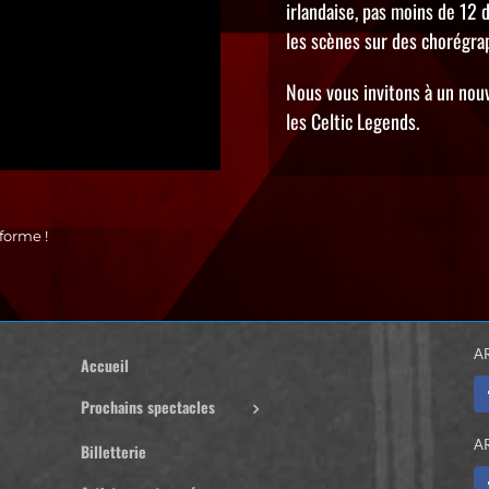
irlandaise, pas moins de 12 
les scènes sur des chorégra
Nous vous invitons à un nou
les Celtic Legends.
forme !
A
Accueil
Prochains spectacles
A
Billetterie