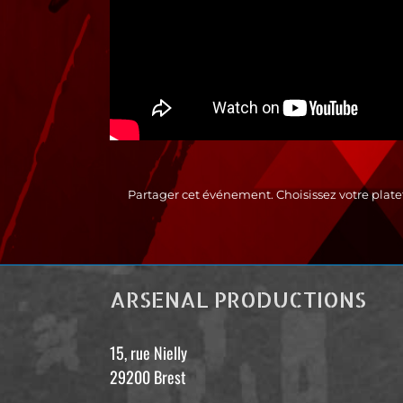
Partager cet événement. Choisissez votre plate
ARSENAL PRODUCTIONS
15, rue Nielly
29200 Brest