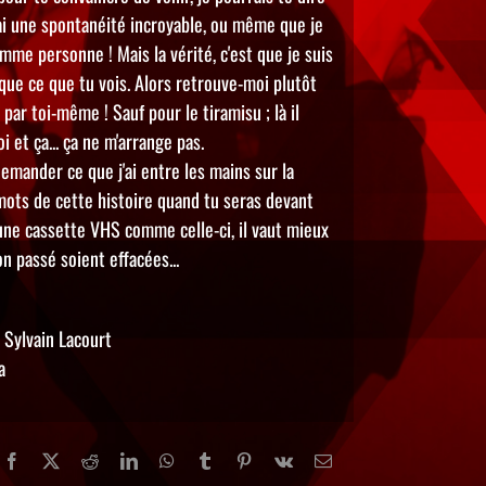
j'ai une spontanéité incroyable, ou même que je
mme personne ! Mais la vérité, c'est que je suis
que ce que tu vois. Alors retrouve-moi plutôt
par toi-même ! Sauf pour le tiramisu ; là il
i et ça... ça ne m'arrange pas.
emander ce que j'ai entre les mains sur la
mots de cette histoire quand tu seras devant
une cassette VHS comme celle-ci, il vaut mieux
 passé soient effacées...
 Sylvain Lacourt
a
Facebook
X
Reddit
LinkedIn
WhatsApp
Tumblr
Pinterest
Vk
Email