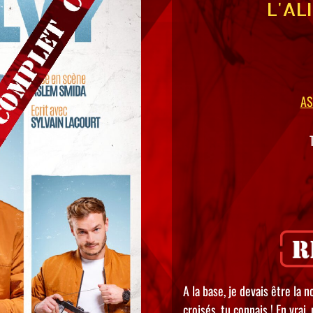
L'AL
AS
A la base, je devais être la n
croisés, tu connais ! En vrai,