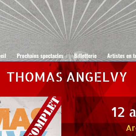
eil
Prochains spectacles
Billetterie
Artistes en 
THOMAS ANGELVY
12 
Ar