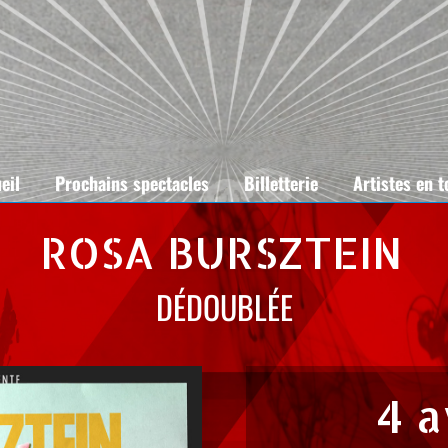
eil
Prochains spectacles
Billetterie
Artistes en 
ROSA BURSZTEIN
DÉDOUBLÉE
4 a