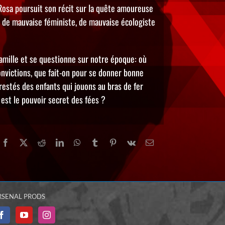
Rosa poursuit son récit sur la quête amoureuse
s de mauvaise féministe, de mauvaise écologiste
 famille et se questionne sur notre époque: où
onvictions, que fait-on pour se donner bonne
stés des enfants qui jouons au bras de fer
 est le pouvoir secret des fées ?
Facebook
X
Reddit
LinkedIn
WhatsApp
Tumblr
Pinterest
Vk
Email
RSENAL PRODS