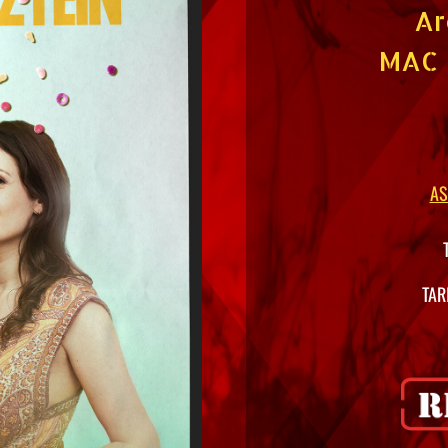
Ar
MAC 
AS
TAR