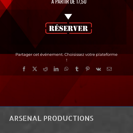
A PARTIR DE 17,50
Partager cet événement. Choisissez votre plateforme
!
Facebook
X
Reddit
LinkedIn
WhatsApp
Tumblr
Pinterest
Vk
Email
ARSENAL PRODUCTIONS