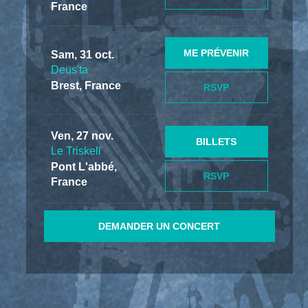
France
ME PRÉVENIR
Sam, 31 oct.
Deus'ta
Brest, France
RSVP
Ven, 27 nov.
BILLETS
Le Triskell
Pont L'abbé,
RSVP
France
DEMANDER UN CONCERT