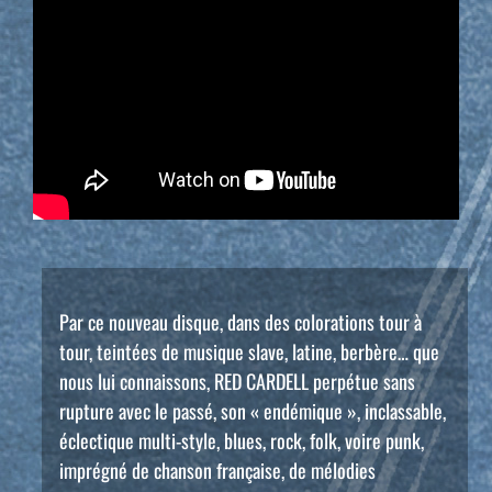
Par ce nouveau disque, dans des colorations tour à
tour, teintées de musique slave, latine, berbère… que
nous lui connaissons, RED CARDELL perpétue sans
rupture avec le passé, son « endémique », inclassable,
éclectique multi-style, blues, rock, folk, voire punk,
imprégné de chanson française, de mélodies