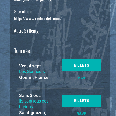
Site officiel :
http://www.redcardell.com/
Autre(s) lien(s) :
Tournée :
BILLETS
Ven, 4 sept.
Les Sonneurs
Gourin, France
RSVP
Sam, 3 oct.
BILLETS
Ils sont fous ces
bretons
Saint-goazec,
RSVP