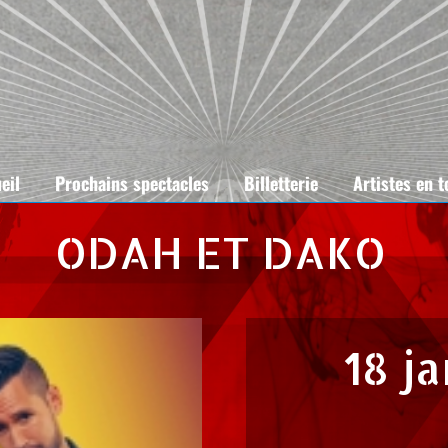
eil
Prochains spectacles
Billetterie
Artistes en 
ODAH ET DAKO
18 j