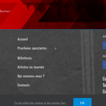
forme !
A
Accueil
Prochains spectacles
A
Billetterie
Artistes en tournée
Qui sommes-nous ?
C
To
Contacts
Cr
D
Ce site utilise des cookies et des services tiers.
OK