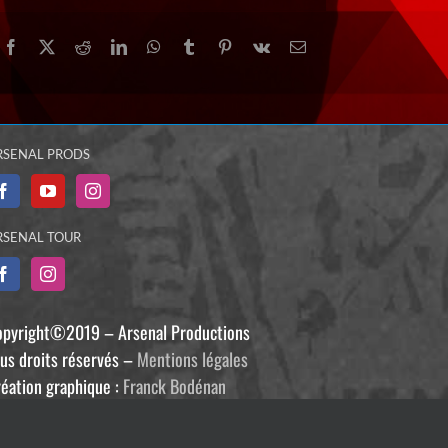
Facebook
X
Reddit
LinkedIn
WhatsApp
Tumblr
Pinterest
Vk
Email
RSENAL PRODS
RSENAL TOUR
opyright©2019 – Arsenal Productions
us droits réservés –
Mentions légales
éation graphique :
Franck Bodénan
éveloppement :
Philippe Guiziou