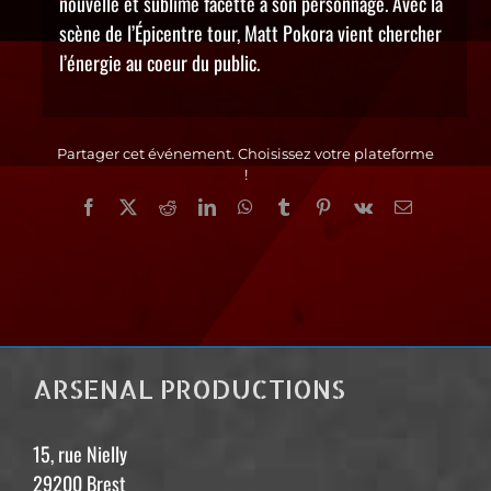
nouvelle et sublime facette à son personnage. Avec la
scène de l’Épicentre tour, Matt Pokora vient chercher
l’énergie au coeur du public.
Partager cet événement. Choisissez votre plateforme
!
Facebook
X
Reddit
LinkedIn
WhatsApp
Tumblr
Pinterest
Vk
Email
ARSENAL PRODUCTIONS
15, rue Nielly
29200 Brest