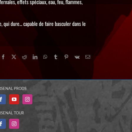
ernales, effets spéciaux, eau, feu, flammes,
 qui dure... capable de faire basculer dans le
Facebook
X
Reddit
LinkedIn
WhatsApp
Tumblr
Pinterest
Vk
Email
RSENAL PRODS
RSENAL TOUR