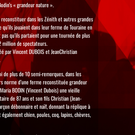
Bodin’s « grandeur nature ».
e reconstituer dans les Zénith et autres grandes
e qu’ils jouaient dans leur ferme de Touraine en
t pas qu’ils partaient pour une tournée de plus
2 million de spectateurs.
é par Vincent DUBOIS et JeanChristian
.
oi de plus de 10 semi-remorques, dans les
hors norme d’une ferme reconstituée grandeur
Maria BODIN (Vincent Dubois) une vieille
aire de 87 ans et son fils Christian (Jean-
arçon débonnaire et naïf, donnant la réplique à
 également chien, poules, coq, lapins, chèvres,