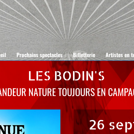
eil
Prochains spectacles
Billetterie
Artistes en 
LES BODIN'S
ANDEUR NATURE TOUJOURS EN CAMPA
26 sep