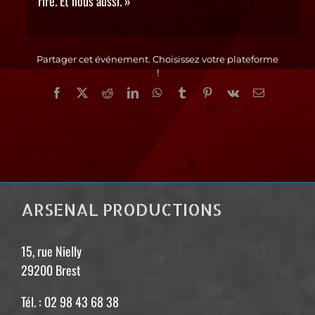
rire. Et nous aussi. »
Partager cet événement. Choisissez votre plateforme
!
Facebook
X
Reddit
LinkedIn
WhatsApp
Tumblr
Pinterest
Vk
Email
ARSENAL PRODUCTIONS
15, rue Nielly
29200 Brest
Tél. : 02 98 43 68 38