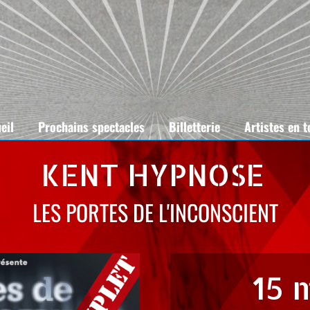
eil
Prochains spectacles
Billetterie
Artistes en 
KENT HYPNOSE
LES PORTES DE L'INCONSCIENT
15 