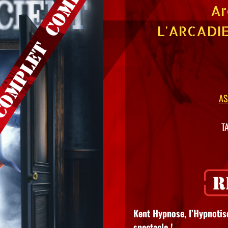
Ar
L'ARCADI
AS
T
Kent Hypnose, l’Hypnotis
spectacle !