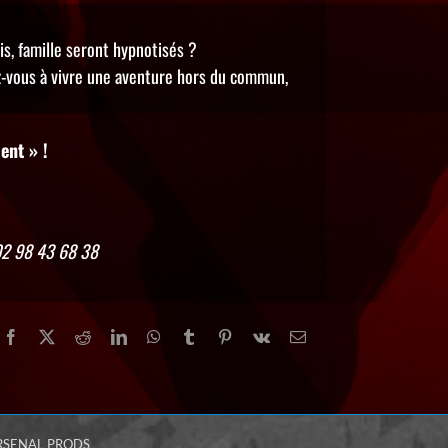
is, famille seront hypnotisés ?
-vous à vivre une aventure hors du commun,
ent » !
02 98 43 68 38
Facebook
X
Reddit
LinkedIn
WhatsApp
Tumblr
Pinterest
Vk
Email
RSENAL PRODS