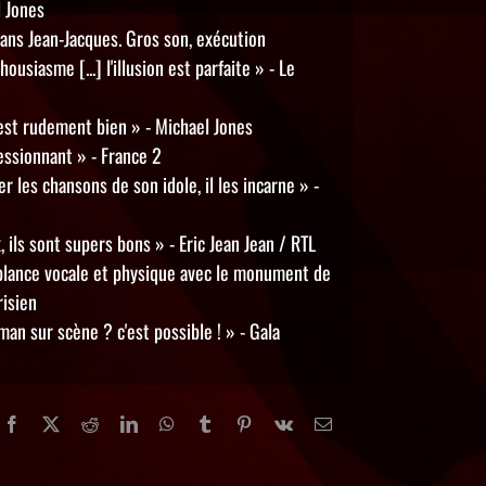
l Jones
ns Jean-Jacques. Gros son, exécution
usiasme [...] l'illusion est parfaite » - Le
’est rudement bien » - Michael Jones
ressionnant » - France 2
er les chansons de son idole, il les incarne » -
 ils sont supers bons » - Eric Jean Jean / RTL
mblance vocale et physique avec le monument de
risien
an sur scène ? c'est possible ! » - Gala
Facebook
X
Reddit
LinkedIn
WhatsApp
Tumblr
Pinterest
Vk
Email