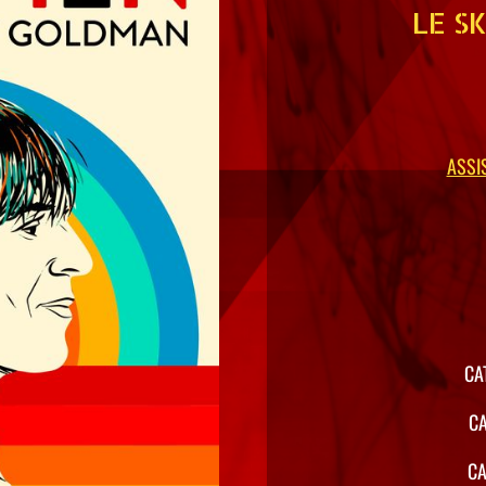
LE S
ASSI
CA
CA
CA