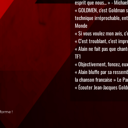
esprit que nous... » - Michae
« GOLDMEN, c'est Goldman sa
technique irréprochable, entho
Monde
« Si vous voulez mon avis, c
« C’est troublant, c’est imp
« Alain ne fait pas que chant
TF1
« Objectivement, foncez, eux,
« Alain bluffe par sa resse
la chanson francaise » Le Pa
« Écouter Jean-Jacques Goldm
forme !