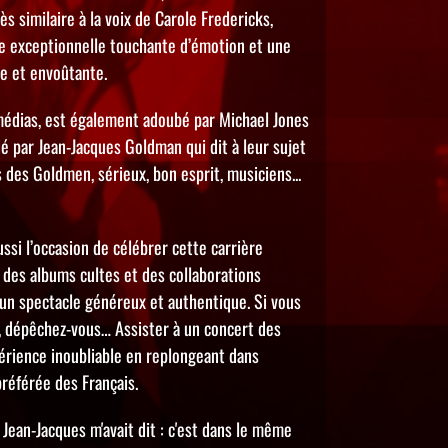
ès similaire à la voix de Carole Fredericks,
e exceptionnelle touchante d’émotion et une
e et envoûtante.
médias, est également adoubé par Michael Jones
é par Jean-Jacques Goldman qui dit à leur sujet
 des Goldmen, sérieux, bon esprit, musiciens...
ssi l’occasion de célébrer cette carrière
 des albums cultes et des collaborations
un spectacle généreux et authentique. Si vous
s, dépêchez-vous… Assister à un concert des
érience inoubliable en replongeant dans
préférée des Français.
 Jean-Jacques m'avait dit : c'est dans le même