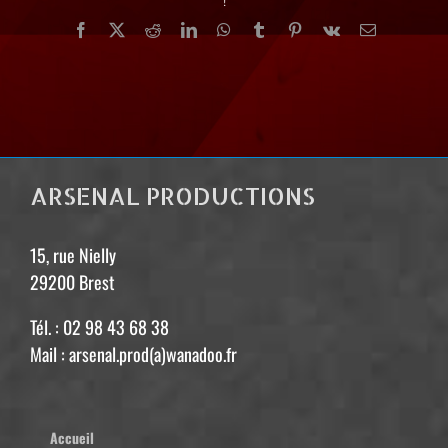
!
Facebook
X
Reddit
LinkedIn
WhatsApp
Tumblr
Pinterest
Vk
Email
ARSENAL PRODUCTIONS
15, rue Nielly
29200 Brest
Tél. : 02 98 43 68 38
Mail : arsenal.prod(a)wanadoo.fr
Accueil