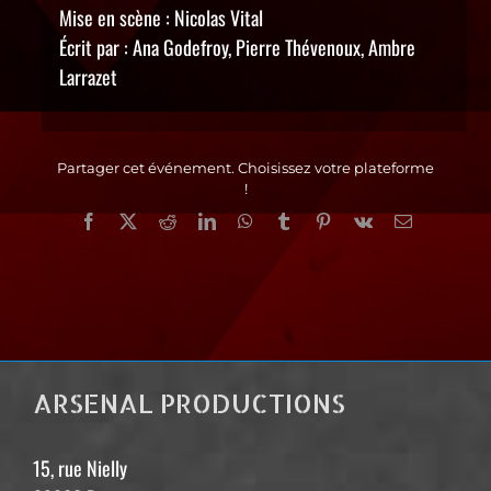
Mise en scène : Nicolas Vital
Écrit par : Ana Godefroy, Pierre Thévenoux, Ambre
Larrazet
Partager cet événement. Choisissez votre plateforme
!
Facebook
X
Reddit
LinkedIn
WhatsApp
Tumblr
Pinterest
Vk
Email
ARSENAL PRODUCTIONS
15, rue Nielly