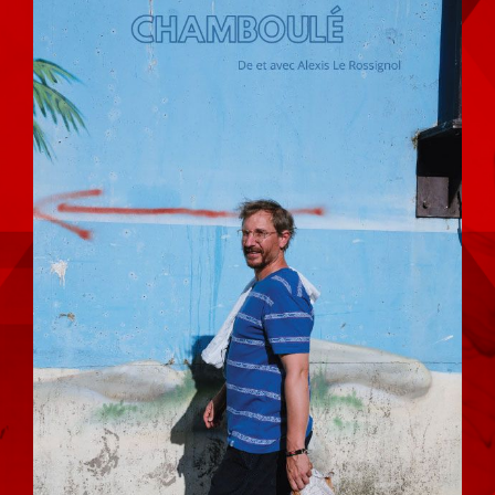
l'image
agrandie